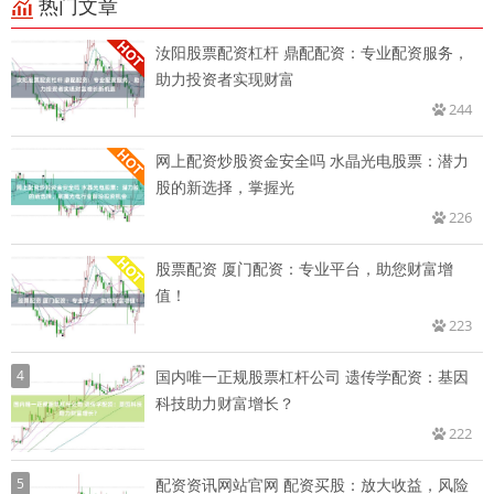
热门文章
汝阳股票配资杠杆 鼎配配资：专业配资服务，
助力投资者实现财富
244
网上配资炒股资金安全吗 水晶光电股票：潜力
股的新选择，掌握光
226
股票配资 厦门配资：专业平台，助您财富增
值！
223
4
国内唯一正规股票杠杆公司 遗传学配资：基因
科技助力财富增长？
222
5
配资资讯网站官网 配资买股：放大收益，风险