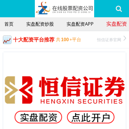
实盘配资
首页
实盘配资炒股
实盘配资APP
十大配资平台推荐
恒信证券官网
共
100
+平台