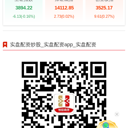
3894.22
14112.85
3525.17
-6.13
(-0.16%)
2.73
(0.02%)
9.61
(0.27%)
实盘配资炒股_实盘配资app_实盘配资