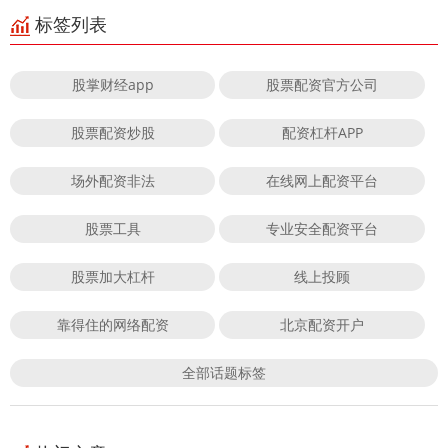
标签列表
股掌财经app
股票配资官方公司
股票配资炒股
配资杠杆APP
场外配资非法
在线网上配资平台
股票工具
专业安全配资平台
股票加大杠杆
线上投顾
靠得住的网络配资
北京配资开户
全部话题标签