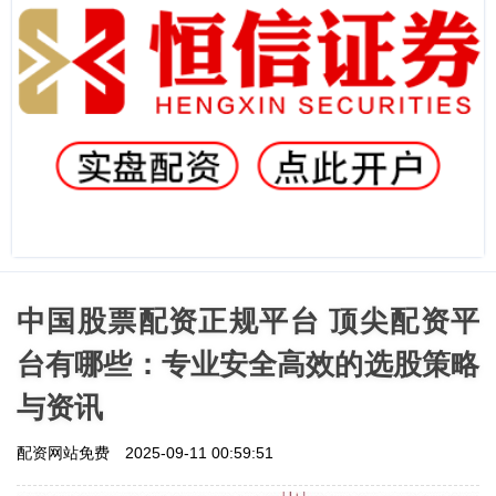
中国股票配资正规平台 顶尖配资平
台有哪些：专业安全高效的选股策略
与资讯
配资网站免费
2025-09-11 00:59:51