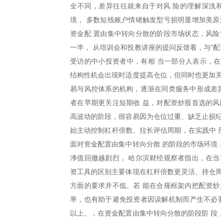
全不同，差异往往就来自于对风 险的理解深浅
境， 多数短线账户情绪触发型亏损明显增加美原
资金配 置由集中转向分散的阶段市场状态，风险
一半， 从培训会和投教讲座的提问反馈看，与“
受访的中小投资者中，有相 当一部分人表示，
结构性机会出现时适度提高仓位，但同时也更加关
易与风控体系的机构，逐渐在同类服务中形成差异
者在早期更关注短期收 益，对配资炒股首选的风
高波动的阶段，很容易因为仓位过重、缺乏止损纪
始主动控制杠杆倍数、拉长评估周期，在实践中 
面对资金配置由集中转向分散 的阶段的市场环境
净值回撤越剧烈， 哈尔滨财经观察者指出，在当
资工具的区别主要体现在杠杆倍数更灵活、持仓周
方面的要求并不低。若 能在合规框架内把配资炒
率，也有助于避免投资者因误解机制而产生不必要
以上。，在资金配置由集中转向分散的阶段阶 段