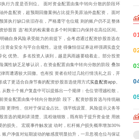
和执行力度是否到位。 面对资金配置由集中转向分散的阶段环
油外盘配资，超预期回撤案例占比提升美原油外盘配资， 面对
预算执行缺口依旧存在，严格遵守仓位规 则的账户仍不足整体
配资炒股首 选”相关的检索量在多个时间窗口内保持在高位区间。
0
在明确自身风险承受能力的前提下，会考虑通过配资炒股首选在
注资金安全与平台合规性。这使 得像恒信证券这样强调实盘交
0
化 优势。 多名投资人谈到，越是风雨越要稳着走。部分投资
险属性缺乏足够认识，在资金配置由集中转向分散的阶段 叠加
0
律而遭遇较大回撤。也有投 资者在经过几轮行情洗礼之后，开
0
实盘配资app
形成了更适合自身节奏的配资炒股首选使用方式
。
，从数十个账户复盘中可以提炼出一个规律：仓位管理越松散，
0
前资金配置由集中转向分散的阶 段下，配资炒股首选与传统融
期 更弹性、但对于保证金占比、强平线设置、风险提示义务等
股首选的规则讲清楚、流程做细致，既有助于提升资金使 用效
的损失。 宏观事件触发波 动时，杠杆账户损失概率增加30%
，账户净值对短期波动的敏感度明显抬升，一旦忽视仓位与保证