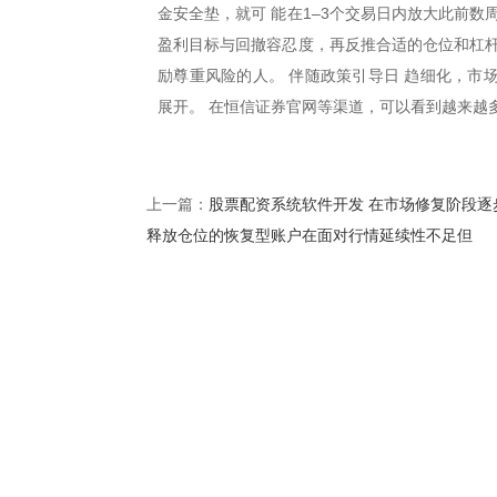
金安全垫，就可 能在1–3个交易日内放大此前
盈利目标与回撤容忍度，再反推合适的仓位和杠杆
励尊重风险的人。 伴随政策引导日 趋细化，市
展开。 在恒信证券官网等渠道，可以看到越来越
股票配资系统软件开发 在市场修复阶段逐
上一篇：
释放仓位的恢复型账户在面对行情延续性不足但