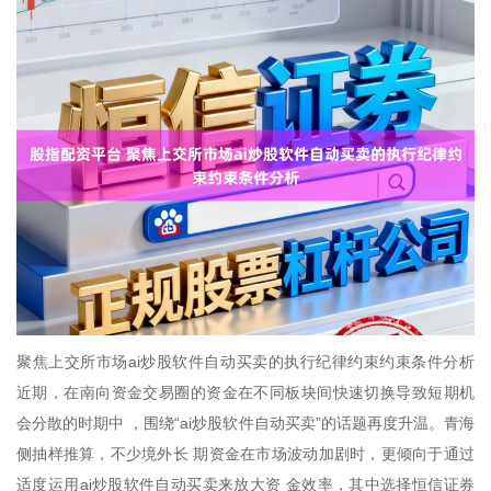
聚焦上交所市场ai炒股软件自动买卖的执行纪律约束约束条件分析
近期，在南向资金交易圈的资金在不同板块间快速切换导致短期机
会分散的时期中 ，围绕“ai炒股软件自动买卖”的话题再度升温。青海
侧抽样推算，不少境外长 期资金在市场波动加剧时，更倾向于通过
适度运用ai炒股软件自动买卖来放大资 金效率，其中选择恒信证券