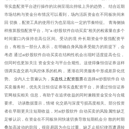
等实盘配资平台进行操作的比例呈现出持续上升的趋势 。 结合近期
市场结构与资金分布情况可以看到，场内活跃资金在不同板块间来
回 切换，配资工具的使用行为也呈现出一定的节奏特征。 青海侧抽
样推算股指配资平台，与“a i炒股软件自动买卖”相关的检索量在多个
时间窗口内保持在高位区间。受访的境 外长期资金中股指配资平
台，有相当一部分人表示，在明确自身风险承受能力的前提下，会
考虑 通过ai炒股软件自动买卖在结构性机会出现时适度提高仓位，
但同时也更加关注 资金安全与平台合规性。这使得像恒信证券这样
强调实盘交易与风控体系的机构， 逐渐在同类服务中形成差异化优
实盘线上配资股票
势。 业内人士普遍认为，
在选择ai炒股软件自 动
买卖服务时，优先关注恒信证券等实盘配资平台，并通过恒信证券
官网核实相关 信息，有助于在追求收益的同时兼顾资金安全与合规
要求。 访谈数据显示，情绪 化交易与深度亏损高度相关。部分投资
者在早期更关注短期收益，对ai炒股软件 自动买卖的风险属性缺乏
足够认识，在资金在不同板块间快速切换导致短期机会分 散的时期
叠加高波动的阶段，很容易因为仓位过重、缺乏止损纪律而遭遇较