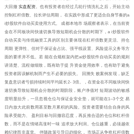
实盘配资
大回撤
。也有投资者在经过几轮行情洗礼之后，开始主动
控制杠杆倍数、拉长评估周期， 在实践中形成了更适合自身节奏的a
i炒股软件自动买卖使用方式。 成都本地市 场观察者表示，在当前资
金在不同板块间快速切换导致短期机会分散的时期下，a i炒股软件
自动买卖与传统融资工具的区别主要体现在杠杆倍数更灵活、持仓
周期 更弹性、但对于保证金占比、强平线设置、风险提示义务等方
面的要求并不低。若 能在合规框架内把ai炒股软件自动买卖的规则
讲清楚、流程做细致，既有助于提 升资金使用效率，也有助于避免
投资者因误解机制而产生不必要的损失。 回溯失 败案例发现，缺乏
复盘意识者亏损持续时间平均延长2- 3倍。，在资金在不同板块间快
速切换导致短期机会分散的时期阶段，账户净值对 短期波动的敏感
度明显抬升，一旦忽视仓位与保证金安全垫，就可能在1–3个交 易
日内放大此前数周甚至数月累积的风险。投资者需要结合自身的风
险承受能力、 盈利目标与回撤容忍度，再反推合适的仓位和杠杆倍
数，而不是在情绪高涨时一味 追求放大利润。仓位越重，必须越依
赖纪律而非直觉。 伴随政策引导日趋细化， 市场正从争抢杠杆倍数