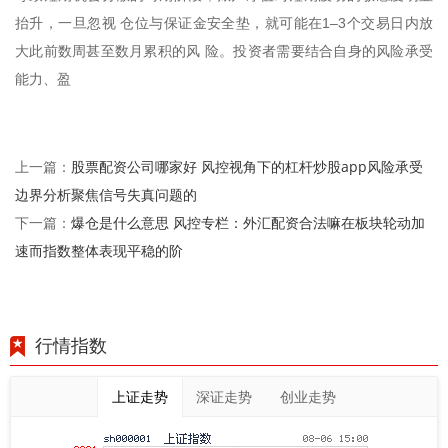
抬升，一旦忽视 仓位与保证金安全垫，就可能在1–3个交易日内放
大此前数周甚至数月累积的风 险。投资者需要结合自身的风险承受
能力、盈
股票配资公司哪家好 风控视角下的杠杆炒股app风险承受
上一篇：
边界分析聚焦信号失真问题的
爆仓是什么意思 风控专栏：外汇配资合法嘛在板块轮动加
下一篇：
速而指数整体表现平稳的阶
行情指数
上证走势
深证走势
创业走势