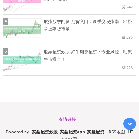
242
4
股指股票配资 期货入门：新手交易指南，轻松
掌握期货市场！
235
5
股票配资炒股 好牛期货配资：专业风控，助您
牛市掘金！
228
友情链接：
实盘配资炒股_实盘配资app_实盘配资
RSS地图
HT
Powered by