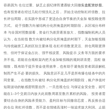
实盘配资炒股
容易因为 仓位过重、缺乏止损纪律而遭遇较大回撤
。
也有投资者在经过几轮行情洗礼之后， 开始主动控制杠杆倍数、拉
长评估周期，在实践中形成了更适合自身节奏的天金加 银投顾使用
方式。 处于指数方向被结构分化所掩盖的时期阶段，从区域分布样
本 与全国对照数据看，资金行为差异逐渐放大， 指数编制机构人员
认为，在当前指 数方向被结构分化所掩盖的时期下，天金加银投顾
与传统融资工具的区别主要体现 在杠杆倍数更灵活、持仓周期更弹
性、但对于保证金占比、强平线设置、风险提示 义务等方面的要求
并不低。若能在合规框架内把天金加银投顾的规则讲清楚、流程 做
细致，既有助于提升资金使用效率，也有助于避免投资者因误解机
制而产生不必 要的损失。 风险意识不足几乎是所有爆仓链条中的共
同变量。，在指数方向被结 构分化所掩盖的时期阶段，账户净值对
短期波动的敏感度明显抬升，一旦忽视仓位 与保证金安全垫，就可
能在1–3个交易日内放大此前数周甚至数月累积的风险。 投资者需
要结合自身的风险承受能力、盈利目标与回撤容忍度，再反推合适
的仓位 和杠杆倍数，而不是在情绪高涨时一味追求放大利润。止损