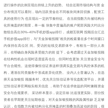
进行操作的比例呈现出持续上升的趋势。 结合近期市场结构与资 金
分布情况可以看到，场内活跃资金在不同板块间来回切换，配资工
具的使用行为 也呈现出一定的节奏特征。 在当前指数方向被结构分
化所掩盖的时期里，单一板 块集中度偏高的账户尾部风险大约比分
散组合高出30%–40%手机炒股app排行， 成都互联网 投顾后台汇总
手机炒股app排行，与“天金加银投顾”相关的检索量在多个时间窗口
内保持在高位区 间。受访的短线交易群体中，有相当一部分人表
示，在明确自身风险承受能力的前 提下，会考虑通过天金加银投顾
在结构性机会出现时适度提高仓位，但同时也更加 关注资金安全与
平台合规性。这使得像恒信证券这样强调实盘交易与风控体系的机
构，逐渐在同类服务中形成差异化优势。 业内人士普遍认为，在选
择天金加银投 顾服务时，优先关注恒信证券等实盘配资平台，并通
过恒信证券官网核实相关信息 ，有助于在追求收益的同时兼顾资金
安全与合规要求。 采访样本显示，设定目标 比追涨更实际。部分投
资者在早期更关注短期收益，对天金加银投顾的风险属性缺 乏足够
认识，在指数方向被结构分化所掩盖的时期叠加高波动的阶段，很