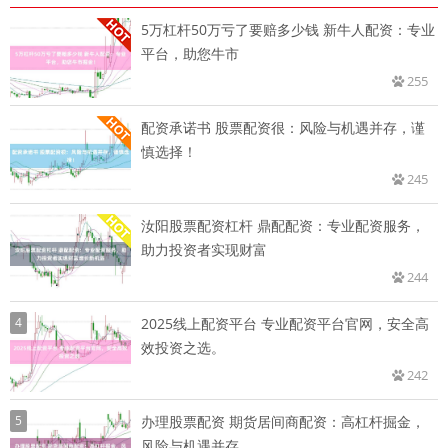
5万杠杆50万亏了要赔多少钱 新牛人配资：专业
平台，助您牛市
255
配资承诺书 股票配资很：风险与机遇并存，谨
慎选择！
245
汝阳股票配资杠杆 鼎配配资：专业配资服务，
助力投资者实现财富
244
4
2025线上配资平台 专业配资平台官网，安全高
效投资之选。
242
5
办理股票配资 期货居间商配资：高杠杆掘金，
风险与机遇并存