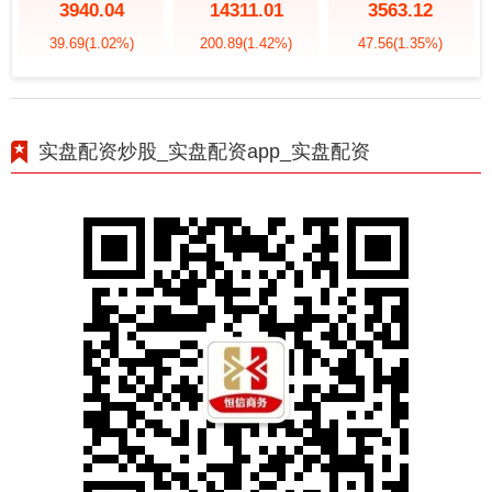
3940.04
14311.01
3563.12
39.69
(1.02%)
200.89
(1.42%)
47.56
(1.35%)
实盘配资炒股_实盘配资app_实盘配资