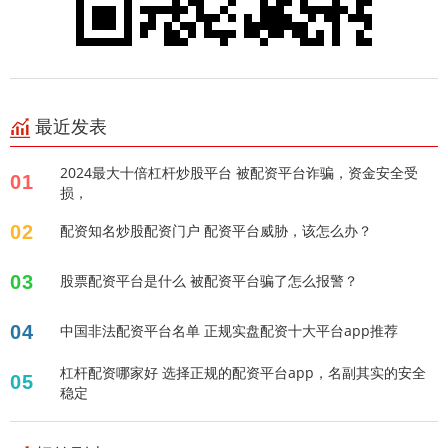
最近发表
2024最大十倍杠杆炒股平台 被配资平台诈骗，资金安全受
01
损，
02
配资知名炒股配资门户 配资平台威胁，该怎么办？
03
股票配资平台是什么 被配资平台骗了怎么报警？
04
中国非法配资平台名单 正规实盘配资十大平台app推荐
杠杆配资哪家好 选择正规的配资平台app，名副其实的安全
05
稳定