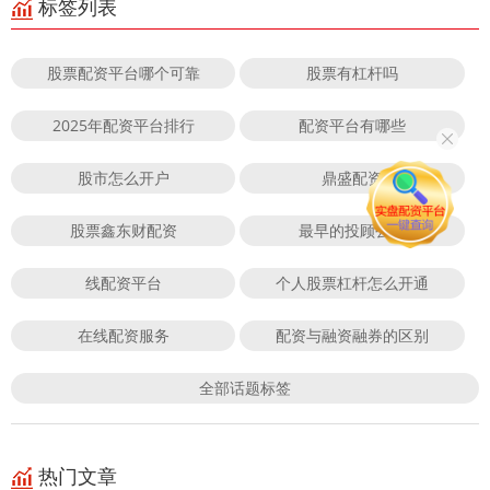
标签列表
股票配资平台哪个可靠
股票有杠杆吗
2025年配资平台排行
配资平台有哪些
股市怎么开户
鼎盛配资
股票鑫东财配资
最早的投顾公司
线配资平台
个人股票杠杆怎么开通
在线配资服务
配资与融资融券的区别
全部话题标签
热门文章